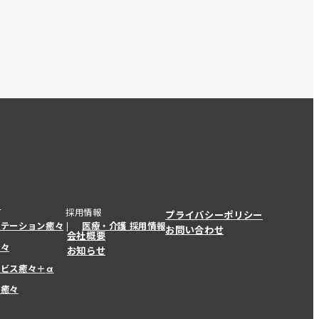
て
採用情報
プライバシーポリシー
ステーション癒々
医療・介護 採用情報
お問い合わせ
会社概要
癒々
お知らせ
ービス癒々＋
α
ービス癒々＋
α
ー癒々