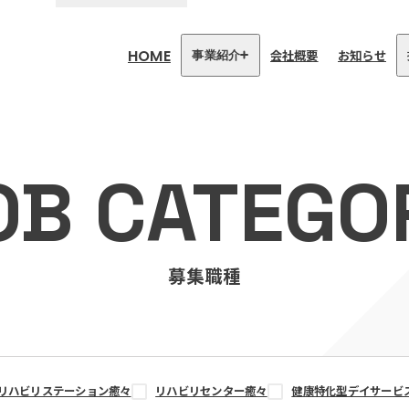
HOME
会社概要
お知らせ
事業紹介
医療・介護事業
訪問看護リハビリステーション
OB CATEGO
癒々
リハビリセンター癒々
健康特化型デイサービス癒々＋
α
福祉用具プランナー癒々
募集職種
リハビリステーション癒々
リハビリセンター癒々
健康特化型デイサービ