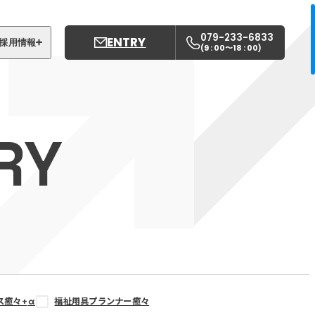
079-233-6833
ENTRY
採用情報
9 : 00〜18 : 00
(
)
募集職種
姫路中央こども園
RY
姫路中央保育園
ス癒々+
α
福祉用具プランナー癒々