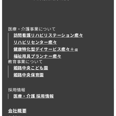
医療・介護事業について
訪問看護リハビリステーション癒々
リハビリセンター癒々
健康特化型デイサービス癒々＋
α
健康特化型デイサービス癒々＋
α
福祉用具プランナー癒々
教育事業について
姫路中央こども園
姫路中央保育園
採用情報
医療・介護 採用情報
会社概要