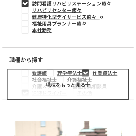
訪問看護リハビリステーション癒々
教育事業
リハビリセンター癒々
健康特化型デイサービス癒々+
α
姫路中央こども園
福祉用具プランナー癒々
本社勤務
姫路中央保育園
職種から探す
採用情報
看護師
理学療法士
作業療法士
医療・介護事業
社会福祉士
介護福祉士
募集職種
職種をもっと見る
介護スタッフ
福祉用具相談員
送迎ドライバー
その他
会社概要
お知らせ