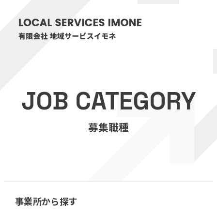
HOME
JOB CATEGORY
医療・介護事業
募集職種
訪問看護リハビリステーション癒々
リハビリセンター癒々
健康特化型デイサービス癒々＋
α
福祉用具プランナー癒々
事業所から探す