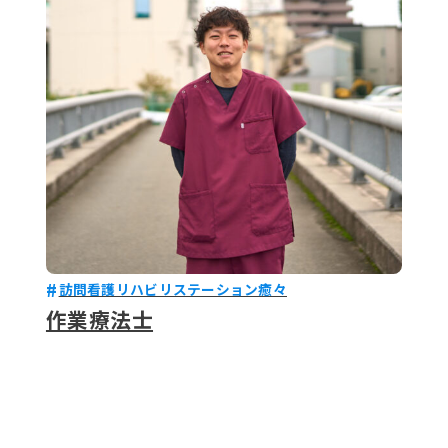
079-2
ENTRY
9 : 00
(
訪問看護リハビリステーション癒々
作業療法士