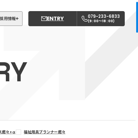
079-233-6833
ENTRY
採用情報
9 : 00〜18 : 00
(
)
募集職種
姫路中央こども園
RY
姫路中央保育園
ス癒々+
α
福祉用具プランナー癒々