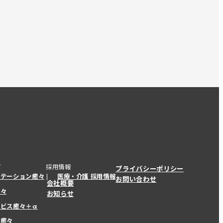
て
採用情報
プライバシーポリシー
ステーション癒々
医療・介護 採用情報
お問い合わせ
会社概要
癒々
お知らせ
ービス癒々＋
α
ービス癒々＋
α
ー癒々