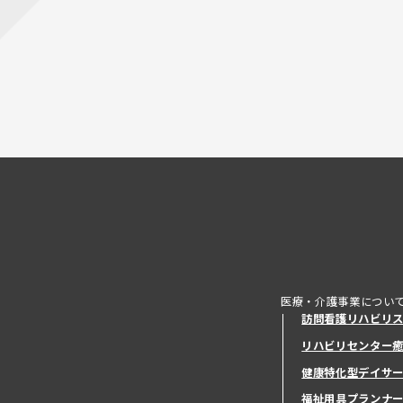
医療・介護事業につい
訪問看護リハビリ
リハビリセンター
健康特化型デイサ
健康特化型デイサ
福祉用具プランナ