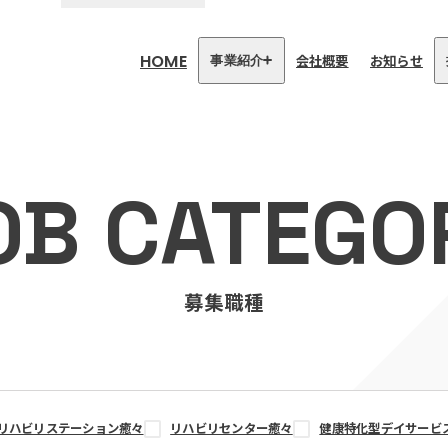
HOME
会社概要
お知らせ
事業紹介
医療・介護事業
訪問看護リハビリステーション
OB CATEGO
癒々
リハビリセンター癒々
健康特化型デイサービス癒々＋
α
福祉用具プランナー癒々
募集職種
リハビリステーション癒々
リハビリセンター癒々
健康特化型デイサービ