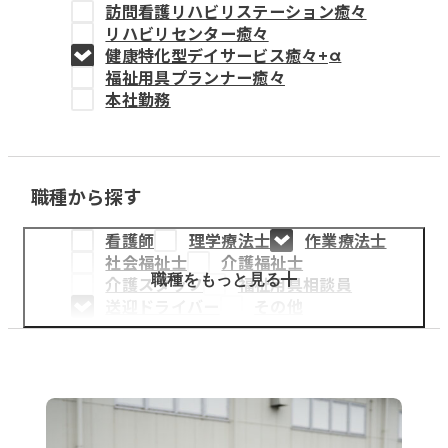
訪問看護リハビリステーション癒々
教育事業
リハビリセンター癒々
健康特化型デイサービス癒々+
α
姫路中央こども園
福祉用具プランナー癒々
本社勤務
姫路中央保育園
職種から探す
採用情報
看護師
理学療法士
作業療法士
医療・介護事業
社会福祉士
介護福祉士
募集職種
職種をもっと見る
介護スタッフ
福祉用具相談員
送迎ドライバー
その他
会社概要
お知らせ