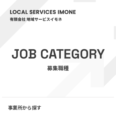
HOME
JOB CATEGORY
医療・介護事業
募集職種
訪問看護リハビリステーション癒々
リハビリセンター癒々
健康特化型デイサービス癒々＋
α
福祉用具プランナー癒々
事業所から探す