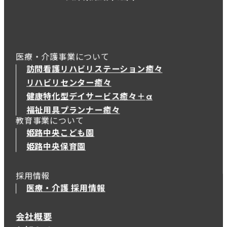
医療・介護事業について
訪問看護リハビリステーション癒々
リハビリセンター癒々
健康特化型デイサービス癒々＋
α
健康特化型デイサービス癒々＋
α
福祉用具プランナー癒々
教育事業について
姫路中央こども園
姫路中央保育園
採用情報
医療・介護 採用情報
会社概要