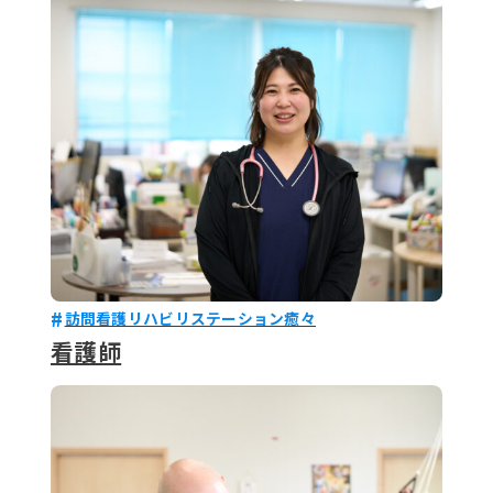
079-2
ENTRY
9 : 00
(
訪問看護リハビリステーション癒々
看護師