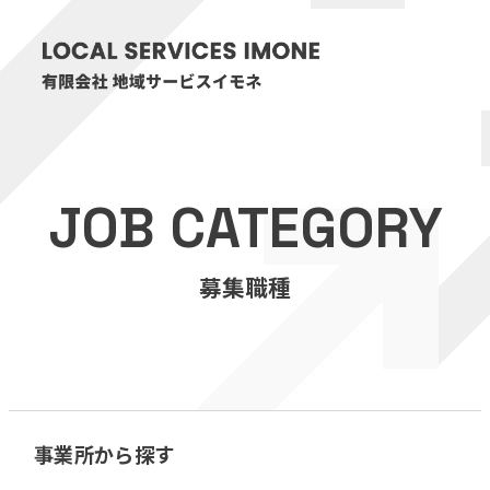
HOME
JOB CATEGORY
医療・介護事業
募集職種
訪問看護リハビリステーション癒々
リハビリセンター癒々
健康特化型デイサービス癒々＋
α
福祉用具プランナー癒々
事業所から探す