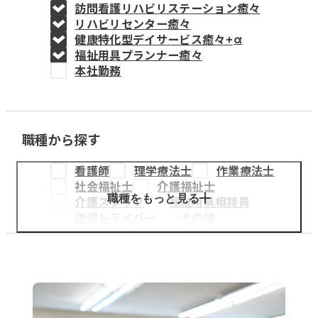
訪問看護リハビリステーション癒々
教育事業
リハビリセンター癒々
健康特化型デイサービス癒々+
α
姫路中央こども園
福祉用具プランナー癒々
本社勤務
姫路中央保育園
職種から探す
採用情報
看護師
理学療法士
作業療法士
医療・介護事業
社会福祉士
介護福祉士
募集職種
職種をもっと見る
介護スタッフ
福祉用具相談員
送迎ドライバー
その他
会社概要
お知らせ