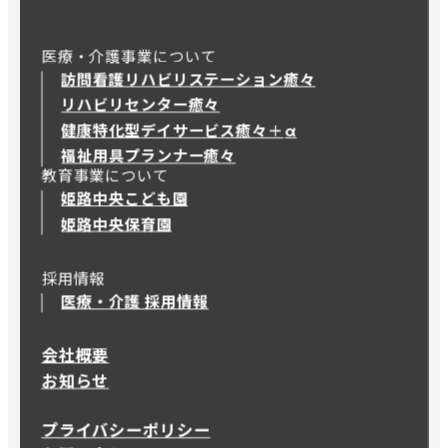
医療・介護事業について
訪問看護リハビリステーション癒々
リハビリセンター癒々
健康特化型デイサービス癒々＋
α
健康特化型デイサービス癒々＋
α
福祉用具プランナー癒々
教育事業について
姫路中央こども園
姫路中央保育園
採用情報
医療・介護 採用情報
会社概要
お知らせ
プライバシーポリシー