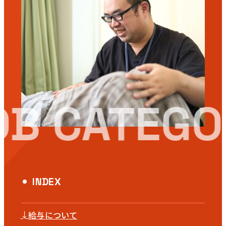
教育事業
姫路中央こども園
姫路中央保育園
採用情報
B CATEGO
医療・介護事業
募集職種
INDEX
会社概要
お知らせ
↓
給与について