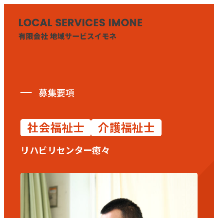
HOME
募集要項
医療・介護事業
社会福祉士
介護福祉士
訪問看護リハビリステーション癒々
リハビリセンター癒々
リハビリセンター癒々
健康特化型デイサービス癒々＋
α
福祉用具プランナー癒々