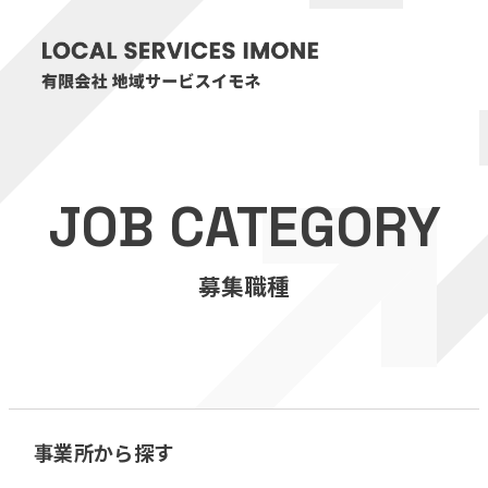
HOME
JOB CATEGORY
医療・介護事業
募集職種
訪問看護リハビリステーション癒々
リハビリセンター癒々
健康特化型デイサービス癒々＋
α
福祉用具プランナー癒々
事業所から探す