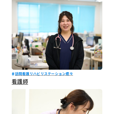
079-2
ENTRY
9 : 00
(
訪問看護リハビリステーション癒々
看護師