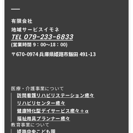
TEL 079-233-6833
(営業時間 9：00〜18：00)
〒670-0974 兵庫県姫路市飯田 491-13
医療・介護事業について
訪問看護リハビリステーション癒々
リハビリセンター癒々
健康特化型デイサービス癒々＋
α
健康特化型デイサービス癒々＋
α
福祉用具プランナー癒々
教育事業について
姫路中央こども園