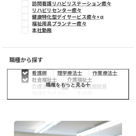
訪問看護リハビリステーション癒々
教育事業
リハビリセンター癒々
健康特化型デイサービス癒々+
α
姫路中央こども園
福祉用具プランナー癒々
本社勤務
姫路中央保育園
職種から探す
採用情報
看護師
理学療法士
作業療法士
医療・介護事業
社会福祉士
介護福祉士
募集職種
職種をもっと見る
介護スタッフ
福祉用具相談員
送迎ドライバー
その他
会社概要
お知らせ