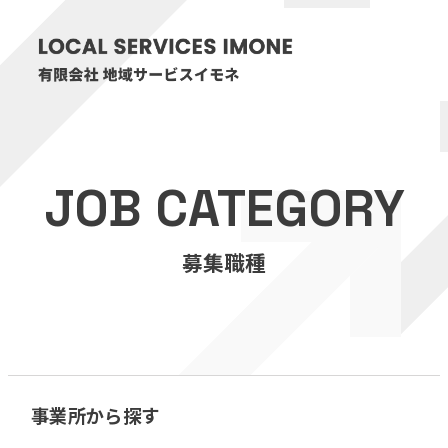
HOME
JOB CATEGORY
医療・介護事業
募集職種
訪問看護リハビリステーション癒々
リハビリセンター癒々
健康特化型デイサービス癒々＋
α
福祉用具プランナー癒々
事業所から探す