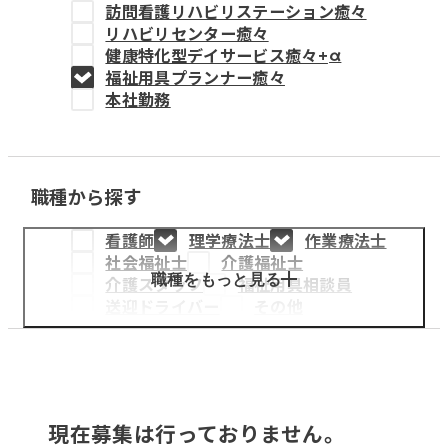
訪問看護リハビリステーション癒々
教育事業
リハビリセンター癒々
健康特化型デイサービス癒々+
α
姫路中央こども園
福祉用具プランナー癒々
本社勤務
姫路中央保育園
職種から探す
採用情報
看護師
理学療法士
作業療法士
医療・介護事業
社会福祉士
介護福祉士
募集職種
職種をもっと見る
介護スタッフ
福祉用具相談員
送迎ドライバー
その他
会社概要
お知らせ
現在募集は行っておりません。