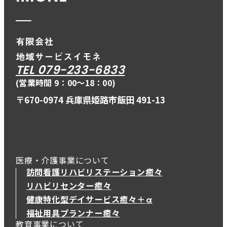
TEL 079-233-6833
(営業時間 9：00〜18：00)
〒670-0974 兵庫県姫路市飯田 491-13
医療・介護事業について
訪問看護リハビリステーション癒々
リハビリセンター癒々
健康特化型デイサービス癒々＋
α
健康特化型デイサービス癒々＋
α
福祉用具プランナー癒々
教育事業について