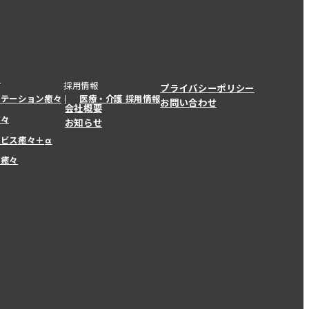
て
採用情報
プライバシーポリシー
ステーション癒々
医療・介護 採用情報
お問い合わせ
会社概要
癒々
お知らせ
ービス癒々＋
α
ービス癒々＋
α
ー癒々