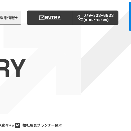
079-233-6833
ENTRY
採用情報
9 : 00〜18 : 00
(
)
募集職種
姫路中央こども園
RY
姫路中央保育園
ス癒々+
α
福祉用具プランナー癒々