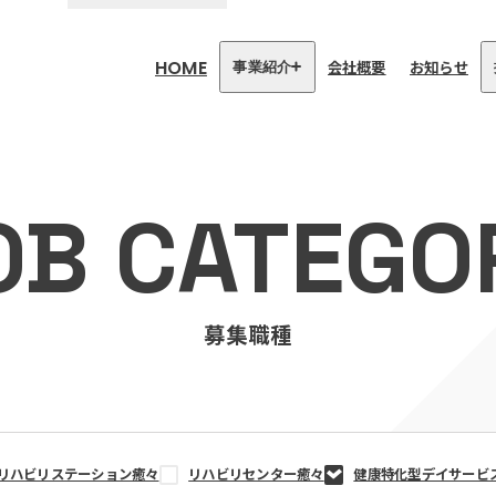
HOME
会社概要
お知らせ
事業紹介
医療・介護事業
訪問看護リハビリステーション
OB CATEGO
癒々
リハビリセンター癒々
健康特化型デイサービス癒々＋
α
福祉用具プランナー癒々
募集職種
リハビリステーション癒々
リハビリセンター癒々
健康特化型デイサービ