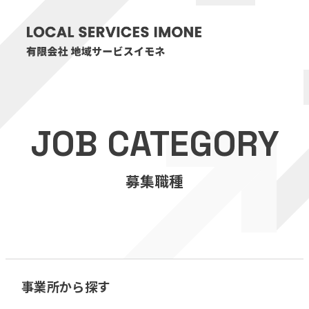
HOME
JOB CATEGORY
医療・介護事業
募集職種
訪問看護リハビリステーション癒々
リハビリセンター癒々
健康特化型デイサービス癒々＋
α
福祉用具プランナー癒々
事業所から探す