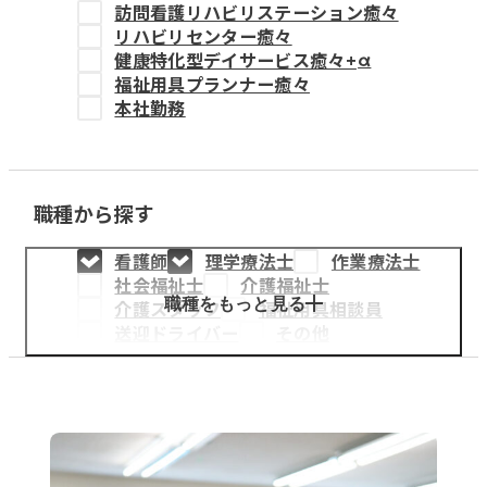
訪問看護リハビリステーション癒々
教育事業
リハビリセンター癒々
健康特化型デイサービス癒々+
α
姫路中央こども園
福祉用具プランナー癒々
本社勤務
姫路中央保育園
職種から探す
採用情報
看護師
理学療法士
作業療法士
医療・介護事業
社会福祉士
介護福祉士
募集職種
職種をもっと見る
介護スタッフ
福祉用具相談員
送迎ドライバー
その他
会社概要
お知らせ