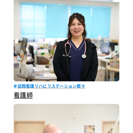
079-2
ENTRY
9 : 00
(
訪問看護リハビリステーション癒々
看護師