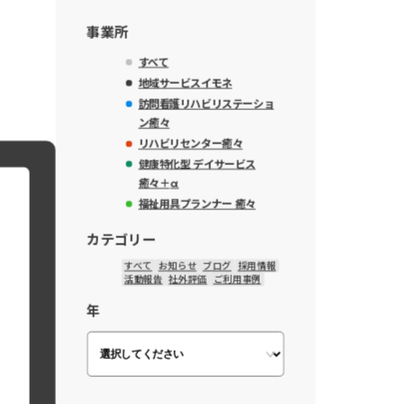
事業所
すべて
地域サービスイモネ
訪問看護リハビリステーショ
ン癒々
リハビリセンター癒々
健康特化型 デイサービス
癒々＋
α
福祉用具プランナー 癒々
カテゴリー
すべて
お知らせ
ブログ
採用情報
活動報告
社外評価
ご利用事例
年