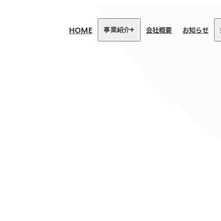
HOME
会社概要
お知らせ
事業紹介
医療・介護事業
訪問看護リハビリステーション
癒々
リハビリセンター癒々
健康特化型デイサービス癒々＋
α
福祉用具プランナー癒々