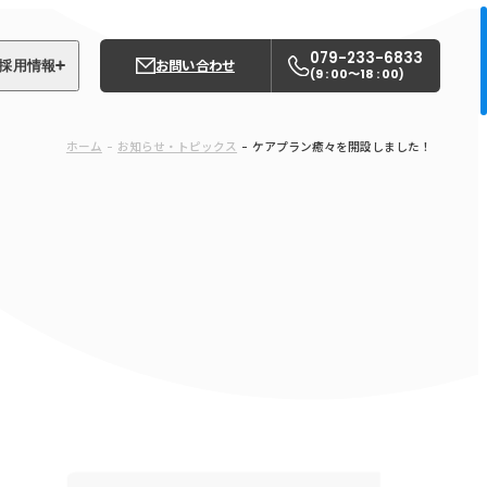
079-233-6833
お問い合わせ
採用情報
9 : 00〜18 : 00
(
)
募集職種
ホーム
お知らせ・トピックス
ケアプラン癒々を開設しました！
姫路中央こども園
姫路中央保育園