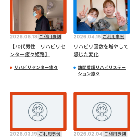
教育事業
すべて
地域サービスイモネ
姫路中央こども園
訪問看護リハビリステーション癒々
リハビリセンター癒々
姫路中央保育園
2026.06.18
2026.04.15
ご利用事例
ご利用事例
健康特化型 デイサービス 癒々＋
α
【70代男性｜リハビリセ
リハビリ回数を増やして
福祉用具プランナー 癒々
ンター癒々姫路】
感じた変化
採用情報
カテゴリー
リハビリセンター癒々
訪問看護リハビリステー
ション癒々
すべて
活動報告
社外評価
ご利用事例
医療・介護事業
お知らせ
ブログ
採用情報
募集職種
年
会社概要
お知らせ
2026.03.19
2026.02.04
ご利用事例
ご利用事例