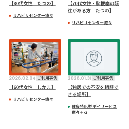
【80代女性｜たつの】
【70代女性・脳梗塞の既
往がある方｜たつの】
リハビリセンター癒々
079-233-6833
お問い合わせ
リハビリセンター癒々
9 : 00〜18 : 00
(
)
2026.02.04
2026.01.31
ご利用事例
ご利用事例
【60代女性｜しかま】
【独居での不安を相談で
きる場所】
リハビリセンター癒々
健康特化型 デイサービス
癒々＋
α