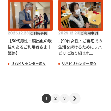
2025.12.23
2025.12.23
ご利用事例
ご利用事例
【50代男性・脳出血の既
【90代女性・ご自宅での
往のあるご利用者さま｜
生活を続けるためにリハ
姫路】
ビリに取り組まれ...
リハビリセンター癒々
リハビリセンター癒々
1
2
3