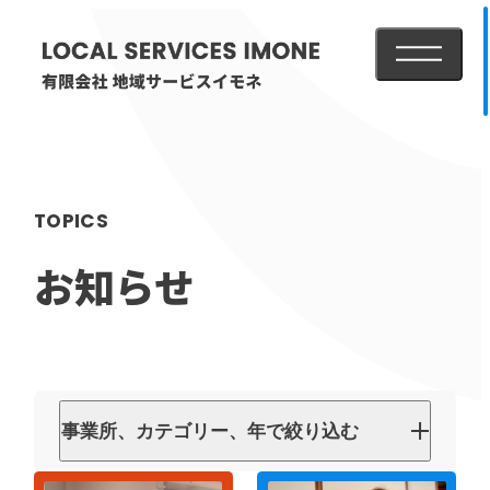
メニューを
HOME
TOPICS
医療・介護事業
お知らせ
訪問看護リハビリステーション癒々
リハビリセンター癒々
健康特化型デイサービス癒々＋
α
福祉用具プランナー癒々
事業所、カテゴリー、年で絞り込む
事業所