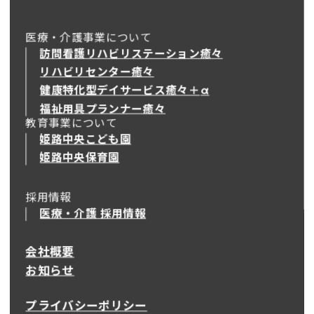
医療・介護事業について
訪問看護リハビリステーション癒々
リハビリセンター癒々
健康特化型デイサービス癒々＋
α
健康特化型デイサービス癒々＋
α
福祉用具プランナー癒々
教育事業について
姫路中央こども園
姫路中央保育園
採用情報
医療・介護 採用情報
会社概要
お知らせ
プライバシーポリシー