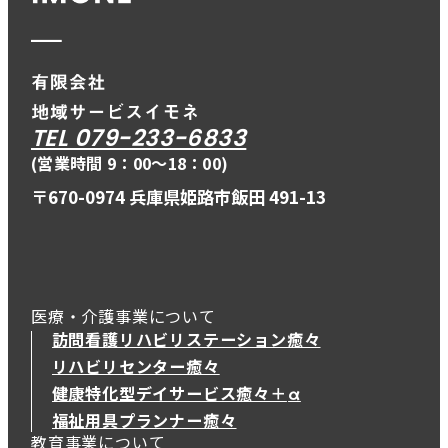
TEL 079-233-6833
(営業時間 9：00〜18：00)
〒670-0974 兵庫県姫路市飯田 491-13
医療・介護事業について
訪問看護リハビリステーション癒々
リハビリセンター癒々
健康特化型デイサービス癒々＋
α
健康特化型デイサービス癒々＋
α
福祉用具プランナー癒々
教育事業について