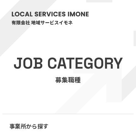
HOME
JOB CATEGORY
医療・介護事業
募集職種
訪問看護リハビリステーション癒々
リハビリセンター癒々
健康特化型デイサービス癒々＋
α
福祉用具プランナー癒々
事業所から探す