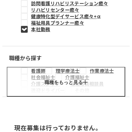
訪問看護リハビリステーション癒々
教育事業
リハビリセンター癒々
健康特化型デイサービス癒々+
α
姫路中央こども園
福祉用具プランナー癒々
本社勤務
姫路中央保育園
職種から探す
採用情報
看護師
理学療法士
作業療法士
医療・介護事業
社会福祉士
介護福祉士
募集職種
職種をもっと見る
介護スタッフ
福祉用具相談員
送迎ドライバー
その他
会社概要
お知らせ
現在募集は行っておりません。