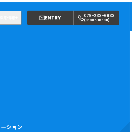
079-233-6833
ENTRY
採用情報
9 : 00〜18 : 00
(
)
募集職種
姫路中央こども園
姫路中央保育園
テーション