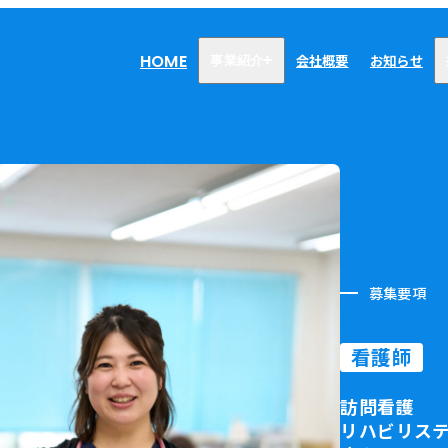
HOME
会社概要
お知らせ
事業紹介
医療・介護事業
訪問看護リハビリステーション
癒々
リハビリセンター癒々
健康特化型デイサービス癒々＋
α
募集要項
福祉用具プランナー癒々
看護師
訪問看護
リハビリス