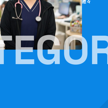
癒々
TEGOR