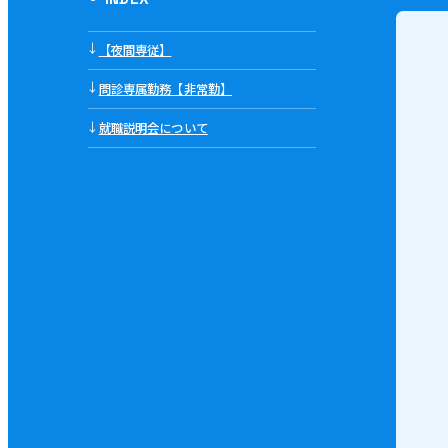
↓
【夜間専従】
↓
問診専属勤務【非常勤】
↓
就職説明会について