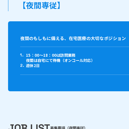
【夜間専従】
夜間のもしもに備える、在宅医療の大切なポジション
15：00～18：00は訪問業務
夜間は自宅にて待機（オンコール対応）
週休2日
JOB LIST
募集要項（夜間専従）