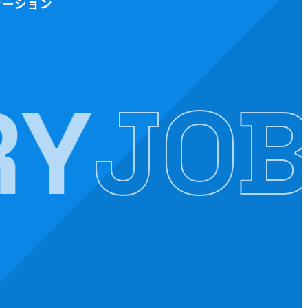
テーション
RY
JOB