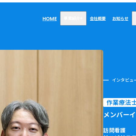
HOME
会社概要
お知らせ
事業紹介
医療・介護事業
訪問看護リハビリステーション
癒々
リハビリセンター癒々
健康特化型デイサービス癒々＋
インタビュ
α
福祉用具プランナー癒々
作業療法
メンバーイ
訪問看護