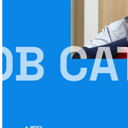
OB CA
INDEX