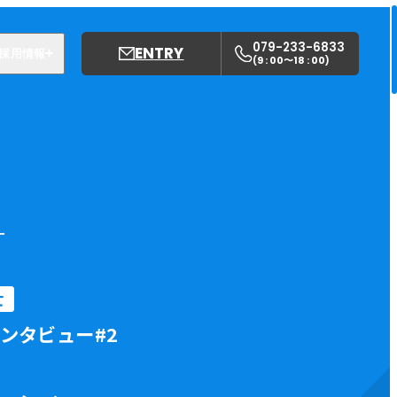
079-233-6833
ENTRY
採用情報
9 : 00〜18 : 00
(
)
募集職種
姫路中央こども園
姫路中央保育園
ー
士
ンタビュー#2