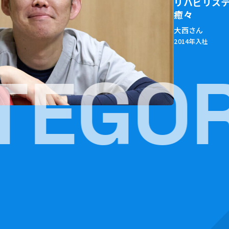
リハビリス
癒々
大西さん
2014年入社
TEGO