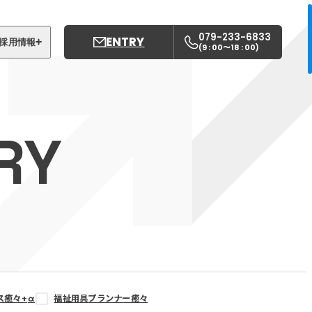
079-233-6833
ENTRY
採用情報
9 : 00〜18 : 00
(
)
募集職種
姫路中央こども園
RY
姫路中央保育園
ス癒々+
α
福祉用具プランナー癒々