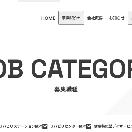
HOME
会社概要
お知らせ
事業紹介
医療・介護事業
訪問看護リハビリステーション
OB CATEGO
癒々
リハビリセンター癒々
健康特化型デイサービス癒々＋
α
福祉用具プランナー癒々
募集職種
リハビリステーション癒々
リハビリセンター癒々
健康特化型デイサービ