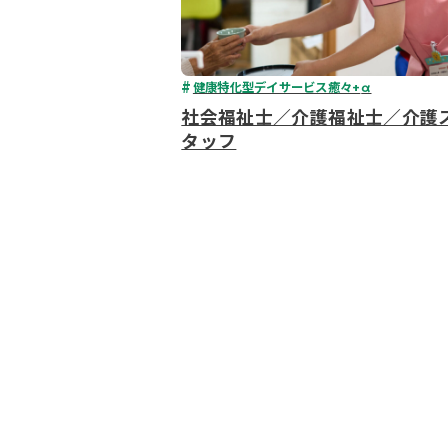
健康特化型デイサービス癒々+
α
社会福祉士／介護福祉士／介護
タッフ