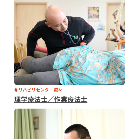
079-2
ENTRY
9 : 00
(
リハビリセンター癒々
理学療法士／作業療法士