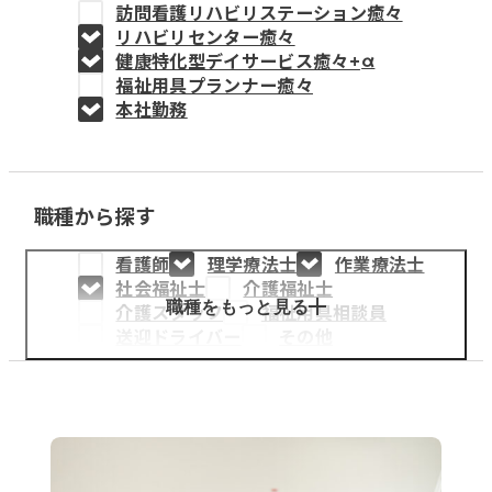
訪問看護リハビリステーション癒々
教育事業
リハビリセンター癒々
健康特化型デイサービス癒々+
α
姫路中央こども園
福祉用具プランナー癒々
本社勤務
姫路中央保育園
職種から探す
採用情報
看護師
理学療法士
作業療法士
医療・介護事業
社会福祉士
介護福祉士
募集職種
職種をもっと見る
介護スタッフ
福祉用具相談員
送迎ドライバー
その他
会社概要
お知らせ