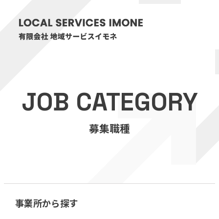
HOME
JOB CATEGORY
医療・介護事業
募集職種
訪問看護リハビリステーション癒々
リハビリセンター癒々
健康特化型デイサービス癒々＋
α
福祉用具プランナー癒々
事業所から探す