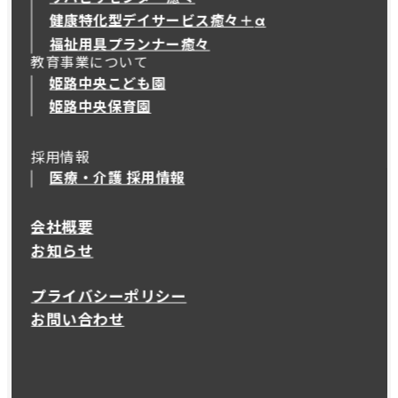
健康特化型デイサービス癒々＋
α
健康特化型デイサービス癒々＋
α
福祉用具プランナー癒々
教育事業について
姫路中央こども園
姫路中央保育園
採用情報
医療・介護 採用情報
会社概要
お知らせ
プライバシーポリシー
お問い合わせ