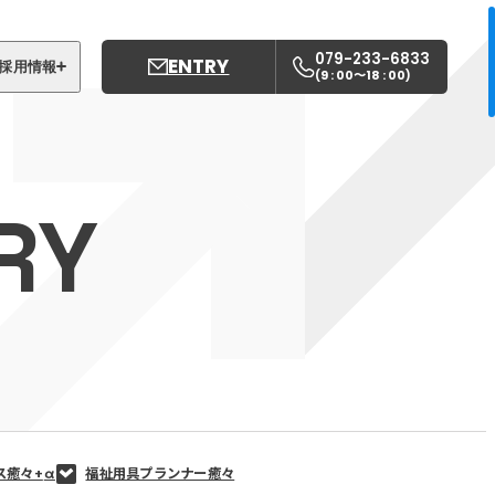
079-233-6833
ENTRY
採用情報
9 : 00〜18 : 00
(
)
募集職種
姫路中央こども園
RY
姫路中央保育園
ス癒々+
α
福祉用具プランナー癒々