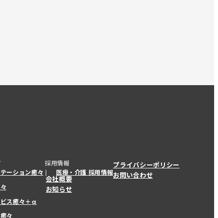
て
採用情報
プライバシーポリシー
ステーション癒々
医療・介護 採用情報
お問い合わせ
会社概要
癒々
お知らせ
ービス癒々＋
α
ービス癒々＋
α
ー癒々