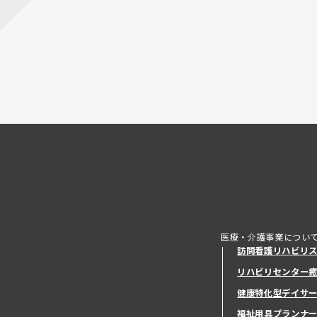
医療・介護事業につい
訪問看護リハビリ
リハビリセンター
健康特化型デイサ
健康特化型デイサ
福祉用具プランナ