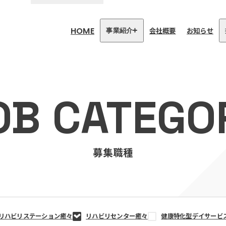
HOME
会社概要
お知らせ
事業紹介
医療・介護事業
訪問看護リハビリステーション
OB CATEGO
癒々
リハビリセンター癒々
健康特化型デイサービス癒々＋
α
福祉用具プランナー癒々
募集職種
リハビリステーション癒々
リハビリセンター癒々
健康特化型デイサービ