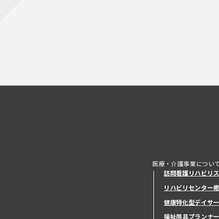
医療・介護事業につい
訪問看護リハビリ
リハビリセンター
健康特化型デイサ
健康特化型デイサ
福祉用具プランナ