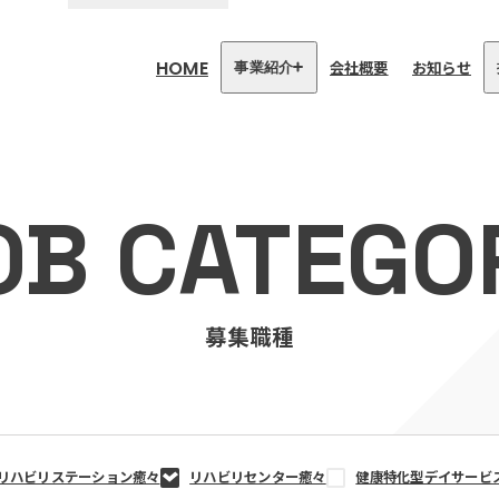
HOME
会社概要
お知らせ
事業紹介
医療・介護事業
訪問看護リハビリステーション
OB CATEGO
癒々
リハビリセンター癒々
健康特化型デイサービス癒々＋
α
福祉用具プランナー癒々
募集職種
リハビリステーション癒々
リハビリセンター癒々
健康特化型デイサービ