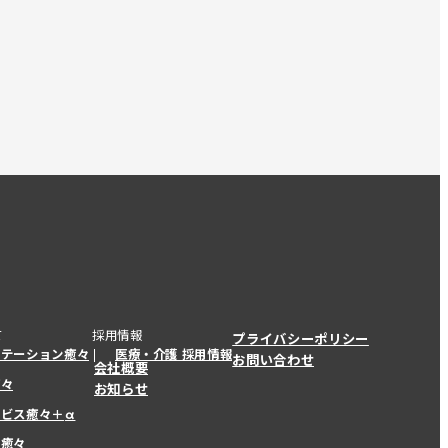
て
採用情報
プライバシーポリシー
ステーション癒々
医療・介護 採用情報
お問い合わせ
会社概要
癒々
お知らせ
ービス癒々＋
α
ービス癒々＋
α
ー癒々