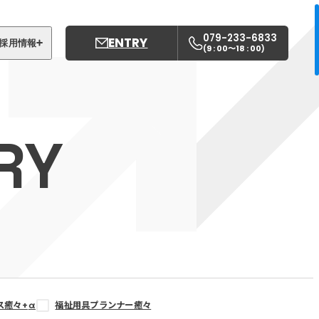
079-233-6833
ENTRY
採用情報
9 : 00〜18 : 00
(
)
募集職種
姫路中央こども園
RY
姫路中央保育園
ス癒々+
α
福祉用具プランナー癒々