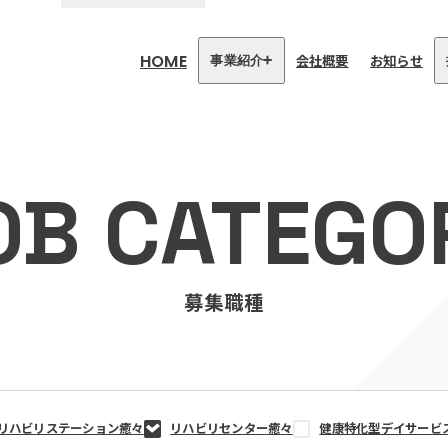
HOME
会社概要
お知らせ
事業紹介
医療・介護事業
訪問看護リハビリステーション
OB CATEGO
癒々
リハビリセンター癒々
健康特化型デイサービス癒々＋
α
福祉用具プランナー癒々
募集職種
リハビリステーション癒々
リハビリセンター癒々
健康特化型デイサービ