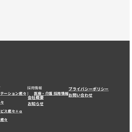
て
採用情報
プライバシーポリシー
ステーション癒々
医療・介護 採用情報
お問い合わせ
会社概要
癒々
お知らせ
ービス癒々＋
α
ービス癒々＋
α
ー癒々