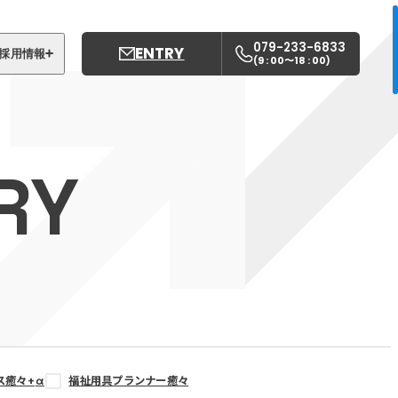
079-233-6833
ENTRY
採用情報
9 : 00〜18 : 00
(
)
募集職種
姫路中央こども園
RY
姫路中央保育園
ス癒々+
α
福祉用具プランナー癒々