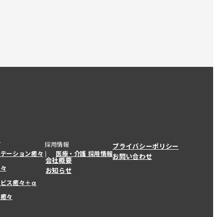
て
採用情報
プライバシーポリシー
ステーション癒々
医療・介護 採用情報
お問い合わせ
会社概要
癒々
お知らせ
ービス癒々＋
α
ービス癒々＋
α
ー癒々