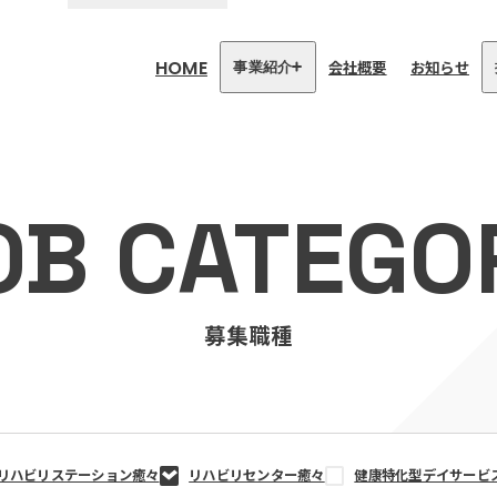
HOME
会社概要
お知らせ
事業紹介
医療・介護事業
訪問看護リハビリステーション
OB CATEGO
癒々
リハビリセンター癒々
健康特化型デイサービス癒々＋
α
福祉用具プランナー癒々
募集職種
リハビリステーション癒々
リハビリセンター癒々
健康特化型デイサービ