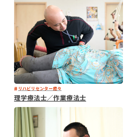
079-2
ENTRY
9 : 00
(
リハビリセンター癒々
理学療法士／作業療法士