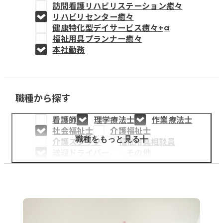
訪問看護リハビリステーション癒々
教育事業
リハビリセンター癒々
健康特化型デイサービス癒々+
α
姫路中央こども園
福祉用具プランナー癒々
本社勤務
姫路中央保育園
職種から探す
採用情報
看護師
理学療法士
作業療法士
医療・介護事業
社会福祉士
介護福祉士
募集職種
職種をもっと見る
介護スタッフ
福祉用具相談員
送迎ドライバー
その他
会社概要
お知らせ