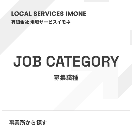
HOME
JOB CATEGORY
医療・介護事業
募集職種
訪問看護リハビリステーション癒々
リハビリセンター癒々
健康特化型デイサービス癒々＋
α
福祉用具プランナー癒々
事業所から探す