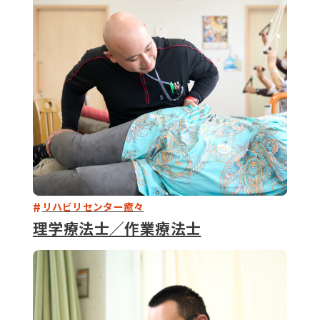
079-2
ENTRY
9 : 00
(
リハビリセンター癒々
理学療法士／作業療法士