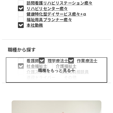
訪問看護リハビリステーション癒々
教育事業
リハビリセンター癒々
健康特化型デイサービス癒々+
α
姫路中央こども園
福祉用具プランナー癒々
本社勤務
姫路中央保育園
職種から探す
採用情報
看護師
理学療法士
作業療法士
医療・介護事業
社会福祉士
介護福祉士
募集職種
職種をもっと見る
介護スタッフ
福祉用具相談員
送迎ドライバー
その他
会社概要
お知らせ