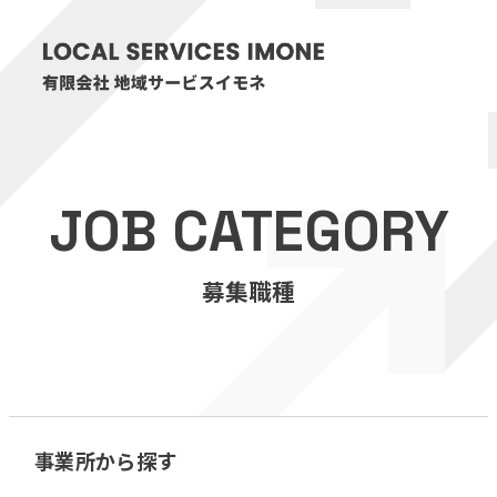
HOME
JOB CATEGORY
医療・介護事業
募集職種
訪問看護リハビリステーション癒々
リハビリセンター癒々
健康特化型デイサービス癒々＋
α
福祉用具プランナー癒々
事業所から探す