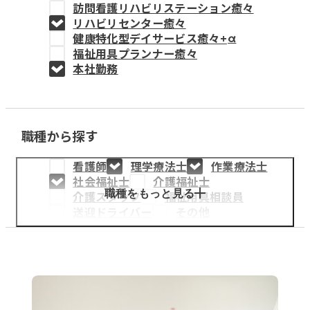
訪問看護リハビリステーション癒々
教育事業
リハビリセンター癒々
健康特化型デイサービス癒々+
α
姫路中央こども園
福祉用具プランナー癒々
本社勤務
姫路中央保育園
職種から探す
採用情報
看護師
理学療法士
作業療法士
医療・介護事業
社会福祉士
介護福祉士
募集職種
職種をもっと見る
介護スタッフ
福祉用具相談員
送迎ドライバー
その他
会社概要
お知らせ