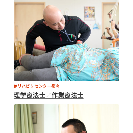
079-2
ENTRY
9 : 00
(
リハビリセンター癒々
理学療法士／作業療法士