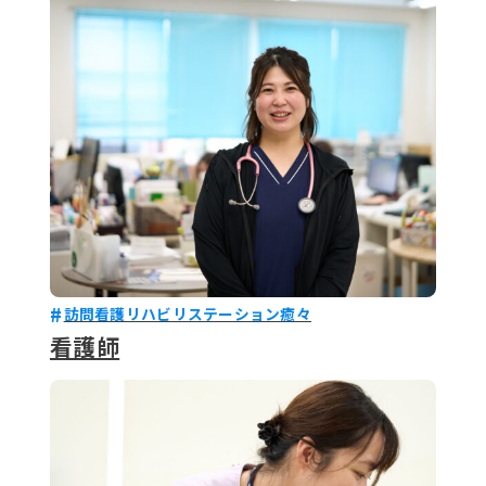
079-2
ENTRY
9 : 00
(
訪問看護リハビリステーション癒々
看護師