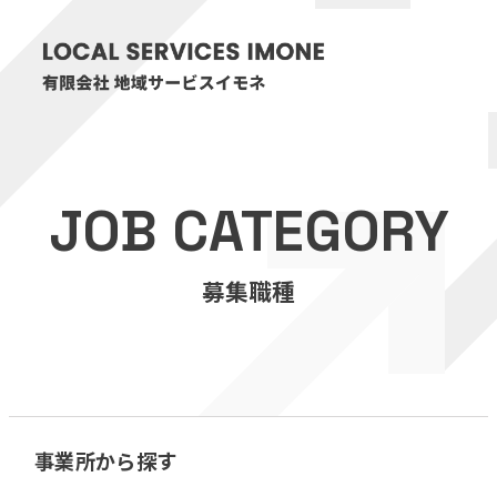
HOME
JOB CATEGORY
医療・介護事業
募集職種
訪問看護リハビリステーション癒々
リハビリセンター癒々
健康特化型デイサービス癒々＋
α
福祉用具プランナー癒々
事業所から探す