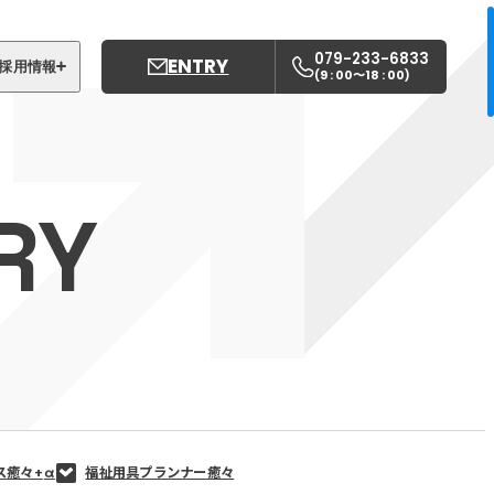
079-233-6833
ENTRY
採用情報
9 : 00〜18 : 00
(
)
募集職種
姫路中央こども園
RY
姫路中央保育園
ス癒々+
α
福祉用具プランナー癒々