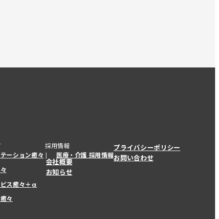
て
採用情報
プライバシーポリシー
ステーション癒々
医療・介護 採用情報
お問い合わせ
会社概要
癒々
お知らせ
ービス癒々＋
α
ービス癒々＋
α
ー癒々