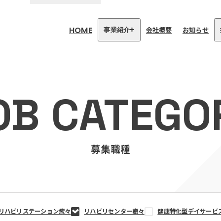
HOME
会社概要
お知らせ
事業紹介
医療・介護事業
訪問看護リハビリステーション
OB CATEGO
癒々
リハビリセンター癒々
健康特化型デイサービス癒々＋
α
福祉用具プランナー癒々
募集職種
リハビリステーション癒々
リハビリセンター癒々
健康特化型デイサービ