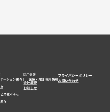
て
採用情報
プライバシーポリシー
ステーション癒々
医療・介護 採用情報
お問い合わせ
会社概要
癒々
お知らせ
ービス癒々＋
α
ービス癒々＋
α
ー癒々