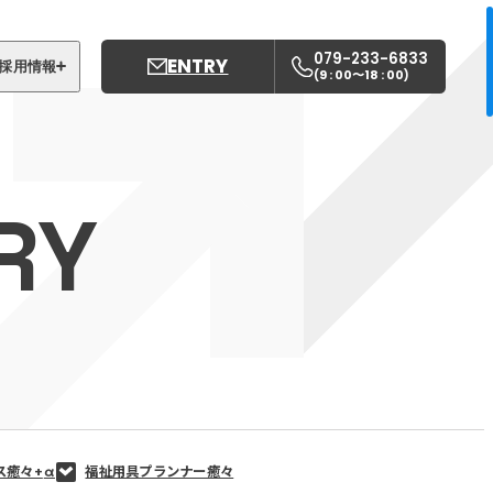
079-233-6833
ENTRY
採用情報
9 : 00〜18 : 00
(
)
募集職種
姫路中央こども園
RY
姫路中央保育園
ス癒々+
α
福祉用具プランナー癒々