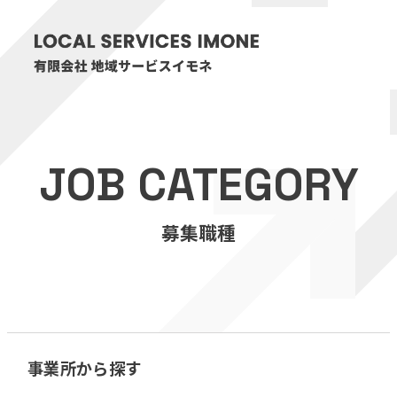
HOME
JOB CATEGORY
医療・介護事業
募集職種
訪問看護リハビリステーション癒々
リハビリセンター癒々
健康特化型デイサービス癒々＋
α
福祉用具プランナー癒々
事業所から探す