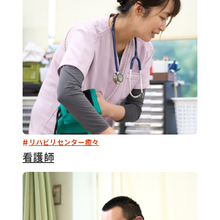
079-2
ENTRY
9 : 00
(
リハビリセンター癒々
看護師