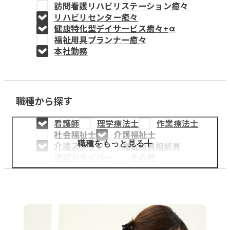
訪問看護リハビリステーション癒々
教育事業
リハビリセンター癒々
健康特化型デイサービス癒々+
α
姫路中央こども園
福祉用具プランナー癒々
本社勤務
姫路中央保育園
職種から探す
採用情報
看護師
理学療法士
作業療法士
医療・介護事業
社会福祉士
介護福祉士
募集職種
職種をもっと見る
介護スタッフ
福祉用具相談員
送迎ドライバー
その他
会社概要
お知らせ