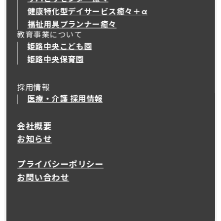
健康特化型デイサービス癒々＋
α
健康特化型デイサービス癒々＋
α
福祉用具プランナー癒々
教育事業について
姫路中央こども園
姫路中央保育園
採用情報
医療・介護 採用情報
会社概要
お知らせ
プライバシーポリシー
お問い合わせ