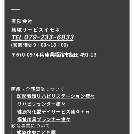
TEL 079-233-6833
(営業時間 9：00〜18：00)
〒670-0974 兵庫県姫路市飯田 491-13
医療・介護事業について
訪問看護リハビリステーション癒々
リハビリセンター癒々
健康特化型デイサービス癒々＋
α
健康特化型デイサービス癒々＋
α
福祉用具プランナー癒々
教育事業について
姫路中央こども園