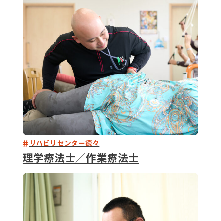
079-2
ENTRY
9 : 00
(
リハビリセンター癒々
理学療法士／作業療法士