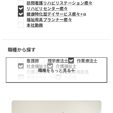
訪問看護リハビリステーション癒々
教育事業
リハビリセンター癒々
健康特化型デイサービス癒々+
α
姫路中央こども園
福祉用具プランナー癒々
本社勤務
姫路中央保育園
職種から探す
採用情報
看護師
理学療法士
作業療法士
医療・介護事業
社会福祉士
介護福祉士
募集職種
職種をもっと見る
介護スタッフ
福祉用具相談員
送迎ドライバー
その他
会社概要
お知らせ