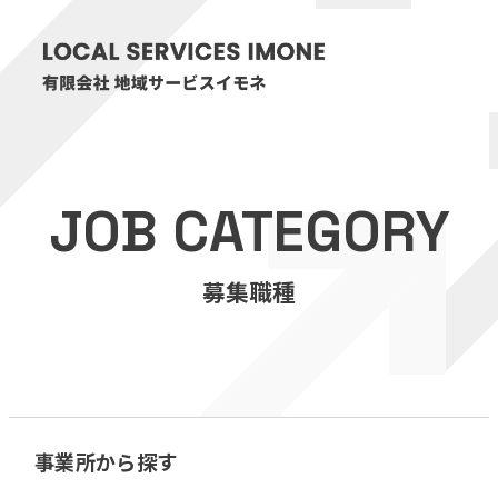
HOME
JOB CATEGORY
医療・介護事業
募集職種
訪問看護リハビリステーション癒々
リハビリセンター癒々
健康特化型デイサービス癒々＋
α
福祉用具プランナー癒々
事業所から探す