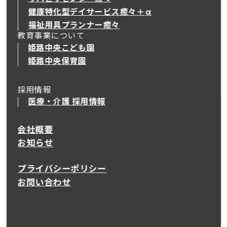
健康特化型デイサービス癒々＋
α
健康特化型デイサービス癒々＋
α
福祉用具プランナー癒々
教育事業について
姫路中央こども園
姫路中央保育園
採用情報
医療・介護 採用情報
会社概要
お知らせ
プライバシーポリシー
お問い合わせ