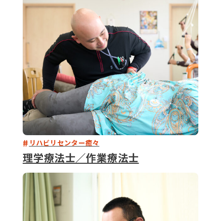
079-2
ENTRY
9 : 00
(
リハビリセンター癒々
理学療法士／作業療法士