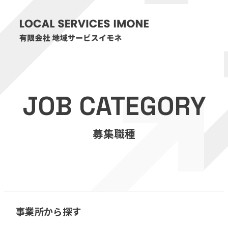
HOME
JOB CATEGORY
医療・介護事業
募集職種
訪問看護リハビリステーション癒々
リハビリセンター癒々
健康特化型デイサービス癒々＋
α
福祉用具プランナー癒々
事業所から探す