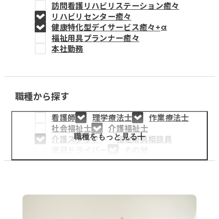
訪問看護リハビリステーション癒々
教育事業
リハビリセンター癒々
健康特化型デイサービス癒々+
α
姫路中央こども園
福祉用具プランナー癒々
本社勤務
姫路中央保育園
職種から探す
採用情報
看護師
理学療法士
作業療法士
医療・介護事業
社会福祉士
介護福祉士
募集職種
職種をもっと見る
介護スタッフ
福祉用具相談員
送迎ドライバー
その他
会社概要
お知らせ