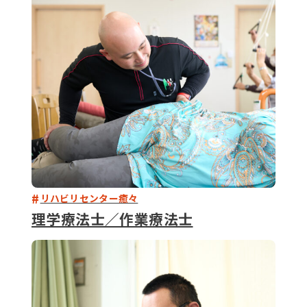
079-2
ENTRY
9 : 00
(
リハビリセンター癒々
理学療法士／作業療法士