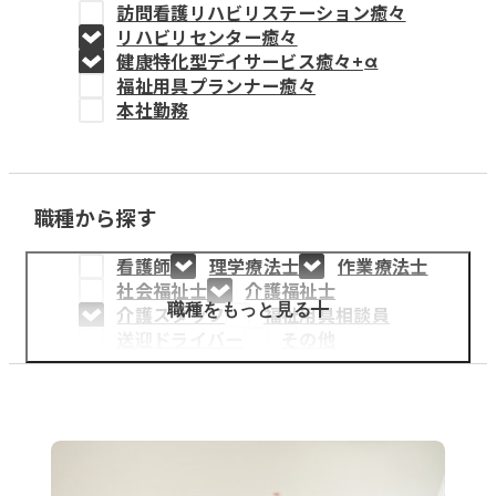
訪問看護リハビリステーション癒々
教育事業
リハビリセンター癒々
健康特化型デイサービス癒々+
α
姫路中央こども園
福祉用具プランナー癒々
本社勤務
姫路中央保育園
職種から探す
採用情報
看護師
理学療法士
作業療法士
医療・介護事業
社会福祉士
介護福祉士
募集職種
職種をもっと見る
介護スタッフ
福祉用具相談員
送迎ドライバー
その他
会社概要
お知らせ