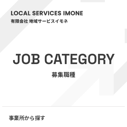
HOME
JOB CATEGORY
医療・介護事業
募集職種
訪問看護リハビリステーション癒々
リハビリセンター癒々
健康特化型デイサービス癒々＋
α
福祉用具プランナー癒々
事業所から探す