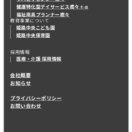
健康特化型デイサービス癒々＋
α
健康特化型デイサービス癒々＋
α
福祉用具プランナー癒々
教育事業について
姫路中央こども園
姫路中央保育園
採用情報
医療・介護 採用情報
会社概要
お知らせ
プライバシーポリシー
お問い合わせ