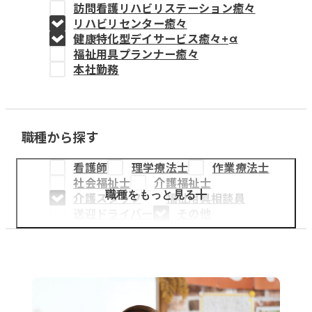
訪問看護リハビリステーション癒々
教育事業
リハビリセンター癒々
健康特化型デイサービス癒々+
α
姫路中央こども園
福祉用具プランナー癒々
本社勤務
姫路中央保育園
職種から探す
採用情報
看護師
理学療法士
作業療法士
医療・介護事業
社会福祉士
介護福祉士
募集職種
職種をもっと見る
介護スタッフ
福祉用具相談員
送迎ドライバー
その他
会社概要
お知らせ