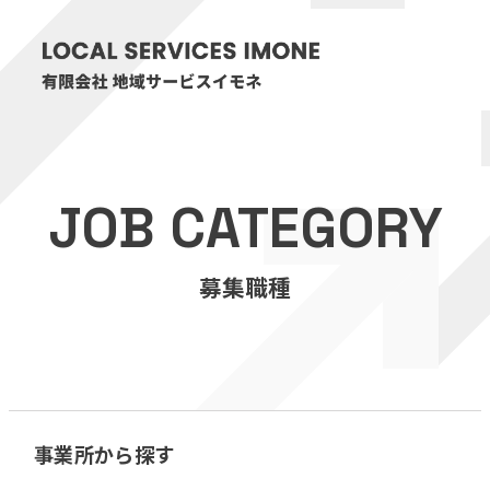
HOME
JOB CATEGORY
医療・介護事業
募集職種
訪問看護リハビリステーション癒々
リハビリセンター癒々
健康特化型デイサービス癒々＋
α
福祉用具プランナー癒々
事業所から探す