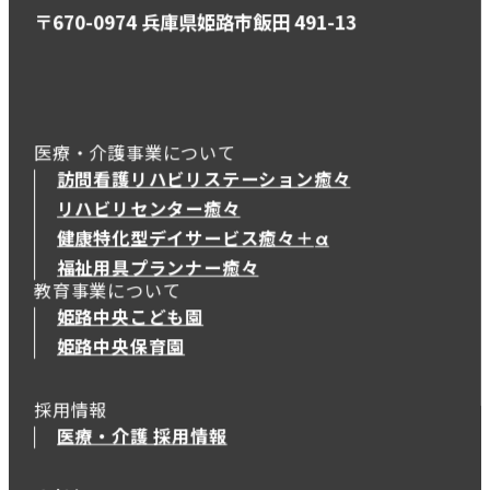
〒670-0974 兵庫県姫路市飯田 491-13
医療・介護事業について
訪問看護リハビリステーション癒々
リハビリセンター癒々
健康特化型デイサービス癒々＋
α
健康特化型デイサービス癒々＋
α
福祉用具プランナー癒々
教育事業について
姫路中央こども園
姫路中央保育園
採用情報
医療・介護 採用情報