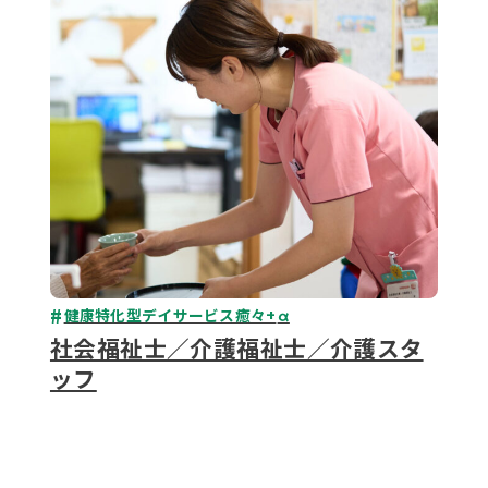
079-2
ENTRY
9 : 00
(
健康特化型デイサービス癒々+
α
社会福祉士／介護福祉士／介護スタ
ッフ