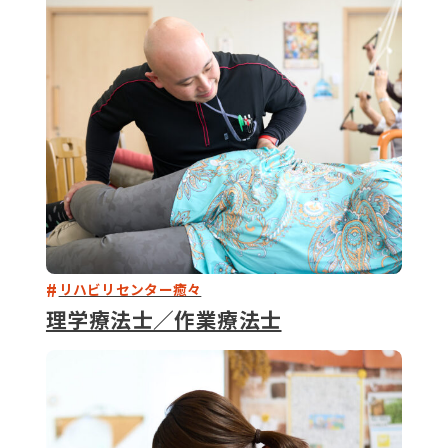
079-2
ENTRY
9 : 00
(
リハビリセンター癒々
理学療法士／作業療法士