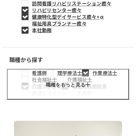
訪問看護リハビリステーション癒々
教育事業
リハビリセンター癒々
健康特化型デイサービス癒々+
α
姫路中央こども園
福祉用具プランナー癒々
本社勤務
姫路中央保育園
職種から探す
採用情報
看護師
理学療法士
作業療法士
医療・介護事業
社会福祉士
介護福祉士
募集職種
職種をもっと見る
介護スタッフ
福祉用具相談員
送迎ドライバー
その他
会社概要
お知らせ