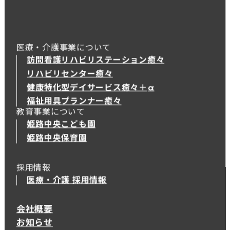
医療・介護事業について
訪問看護リハビリステーション癒々
リハビリセンター癒々
健康特化型デイサービス癒々＋
α
健康特化型デイサービス癒々＋
α
福祉用具プランナー癒々
教育事業について
姫路中央こども園
姫路中央保育園
採用情報
医療・介護 採用情報
会社概要
お知らせ