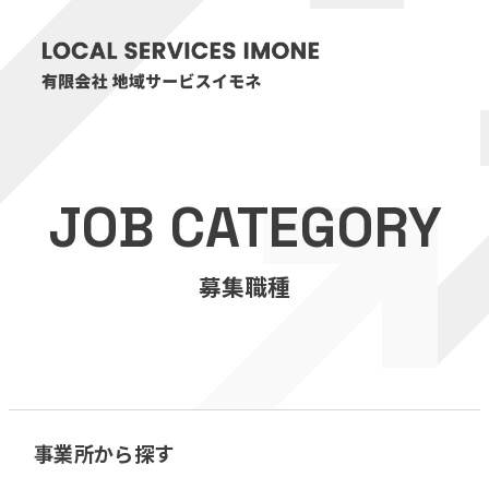
HOME
JOB CATEGORY
医療・介護事業
募集職種
訪問看護リハビリステーション癒々
リハビリセンター癒々
健康特化型デイサービス癒々＋
α
福祉用具プランナー癒々
事業所から探す