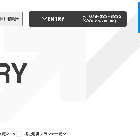
079-233-6833
ENTRY
採用情報
9 : 00〜18 : 00
(
)
募集職種
姫路中央こども園
RY
姫路中央保育園
ス癒々+
α
福祉用具プランナー癒々