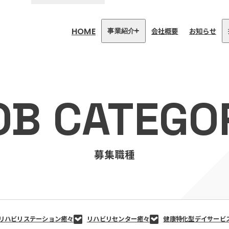
HOME
会社概要
お知らせ
事業紹介
医療・介護事業
訪問看護リハビリステーション
OB CATEGO
癒々
リハビリセンター癒々
健康特化型デイサービス癒々＋
α
福祉用具プランナー癒々
募集職種
リハビリステーション癒々
リハビリセンター癒々
健康特化型デイサービ