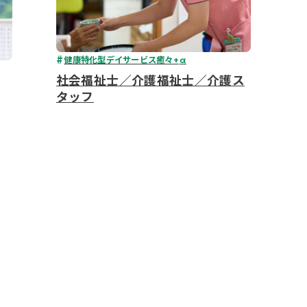
健康特化型デイサービス癒々+
α
社会福祉士／介護福祉士／介護ス
タッフ