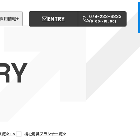
079-233-6833
ENTRY
採用情報
9 : 00〜18 : 00
(
)
募集職種
姫路中央こども園
RY
姫路中央保育園
ス癒々+
α
福祉用具プランナー癒々