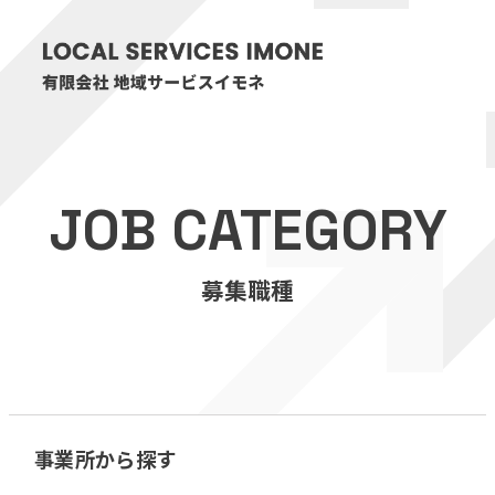
HOME
JOB CATEGORY
医療・介護事業
募集職種
訪問看護リハビリステーション癒々
リハビリセンター癒々
健康特化型デイサービス癒々＋
α
福祉用具プランナー癒々
事業所から探す