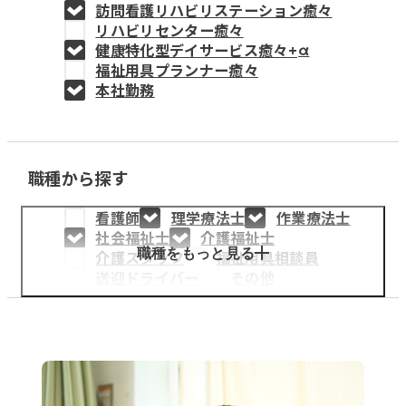
訪問看護リハビリステーション癒々
教育事業
リハビリセンター癒々
健康特化型デイサービス癒々+
α
姫路中央こども園
福祉用具プランナー癒々
本社勤務
姫路中央保育園
職種から探す
採用情報
看護師
理学療法士
作業療法士
医療・介護事業
社会福祉士
介護福祉士
募集職種
職種をもっと見る
介護スタッフ
福祉用具相談員
送迎ドライバー
その他
会社概要
お知らせ