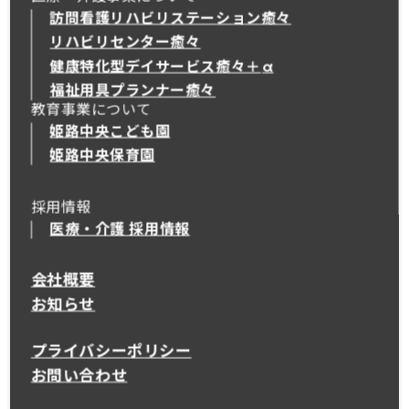
訪問看護リハビリステーション癒々
リハビリセンター癒々
健康特化型デイサービス癒々＋
α
健康特化型デイサービス癒々＋
α
福祉用具プランナー癒々
教育事業について
姫路中央こども園
姫路中央保育園
採用情報
医療・介護 採用情報
会社概要
お知らせ
プライバシーポリシー
お問い合わせ