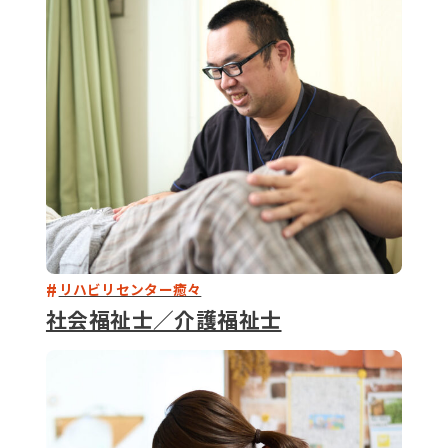
079-2
ENTRY
9 : 00
(
リハビリセンター癒々
社会福祉士／介護福祉士