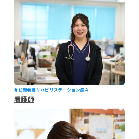
079-2
ENTRY
9 : 00
(
訪問看護リハビリステーション癒々
看護師