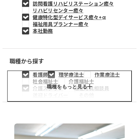
訪問看護リハビリステーション癒々
教育事業
リハビリセンター癒々
健康特化型デイサービス癒々+
α
姫路中央こども園
福祉用具プランナー癒々
本社勤務
姫路中央保育園
職種から探す
採用情報
看護師
理学療法士
作業療法士
医療・介護事業
社会福祉士
介護福祉士
募集職種
職種をもっと見る
介護スタッフ
福祉用具相談員
送迎ドライバー
その他
会社概要
お知らせ