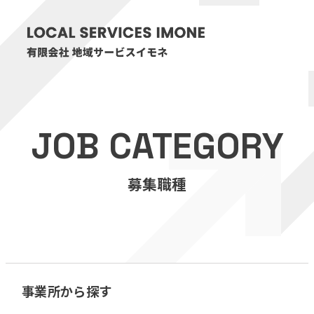
HOME
JOB CATEGORY
医療・介護事業
募集職種
訪問看護リハビリステーション癒々
リハビリセンター癒々
健康特化型デイサービス癒々＋
α
福祉用具プランナー癒々
事業所から探す