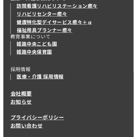
訪問看護リハビリステーション癒々
リハビリセンター癒々
健康特化型デイサービス癒々＋
α
健康特化型デイサービス癒々＋
α
福祉用具プランナー癒々
教育事業について
姫路中央こども園
姫路中央保育園
採用情報
医療・介護 採用情報
会社概要
お知らせ
プライバシーポリシー
お問い合わせ