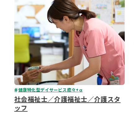
079-2
ENTRY
9 : 00
(
健康特化型デイサービス癒々+
α
社会福祉士／介護福祉士／介護スタ
ッフ