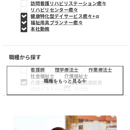
訪問看護リハビリステーション癒々
教育事業
リハビリセンター癒々
健康特化型デイサービス癒々+
α
姫路中央こども園
福祉用具プランナー癒々
本社勤務
姫路中央保育園
職種から探す
採用情報
看護師
理学療法士
作業療法士
医療・介護事業
社会福祉士
介護福祉士
募集職種
職種をもっと見る
介護スタッフ
福祉用具相談員
送迎ドライバー
その他
会社概要
お知らせ