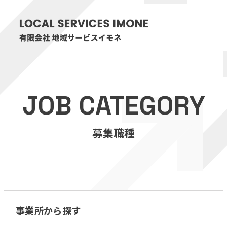
HOME
JOB CATEGORY
医療・介護事業
募集職種
訪問看護リハビリステーション癒々
リハビリセンター癒々
健康特化型デイサービス癒々＋
α
福祉用具プランナー癒々
事業所から探す