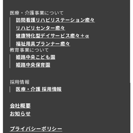
医療・介護事業について
訪問看護リハビリステーション癒々
リハビリセンター癒々
健康特化型デイサービス癒々＋
α
健康特化型デイサービス癒々＋
α
福祉用具プランナー癒々
教育事業について
姫路中央こども園
姫路中央保育園
採用情報
医療・介護 採用情報
会社概要
お知らせ
プライバシーポリシー