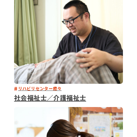
079-2
ENTRY
9 : 00
(
リハビリセンター癒々
社会福祉士／介護福祉士