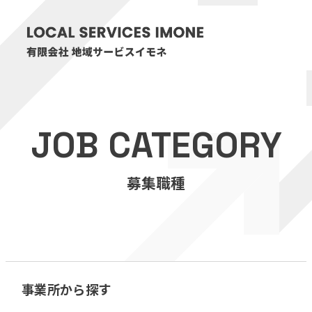
HOME
JOB CATEGORY
医療・介護事業
募集職種
訪問看護リハビリステーション癒々
リハビリセンター癒々
健康特化型デイサービス癒々＋
α
福祉用具プランナー癒々
事業所から探す