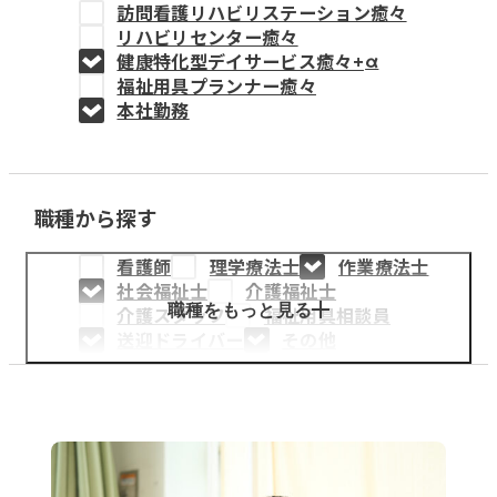
訪問看護リハビリステーション癒々
教育事業
リハビリセンター癒々
健康特化型デイサービス癒々+
α
姫路中央こども園
福祉用具プランナー癒々
本社勤務
姫路中央保育園
職種から探す
採用情報
看護師
理学療法士
作業療法士
医療・介護事業
社会福祉士
介護福祉士
募集職種
職種をもっと見る
介護スタッフ
福祉用具相談員
送迎ドライバー
その他
会社概要
お知らせ