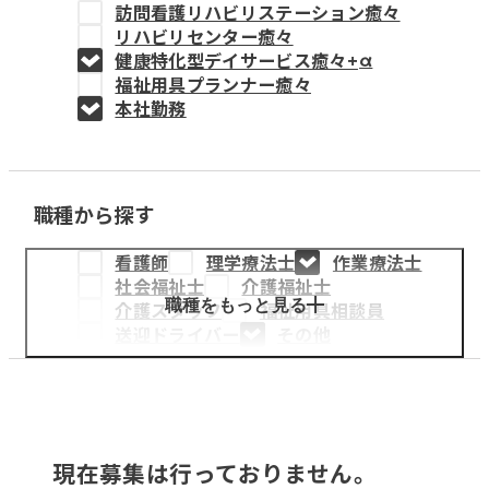
訪問看護リハビリステーション癒々
教育事業
リハビリセンター癒々
健康特化型デイサービス癒々+
α
姫路中央こども園
福祉用具プランナー癒々
本社勤務
姫路中央保育園
職種から探す
採用情報
看護師
理学療法士
作業療法士
医療・介護事業
社会福祉士
介護福祉士
募集職種
職種をもっと見る
介護スタッフ
福祉用具相談員
送迎ドライバー
その他
会社概要
お知らせ
現在募集は行っておりません。