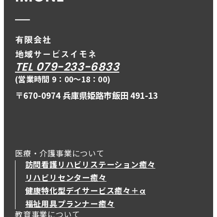
TEL 079-233-6833
(営業時間 9：00〜18：00)
〒670-0974 兵庫県姫路市飯田 491-13
医療・介護事業について
訪問看護リハビリステーション癒々
リハビリセンター癒々
健康特化型デイサービス癒々＋
α
健康特化型デイサービス癒々＋
α
福祉用具プランナー癒々
教育事業について