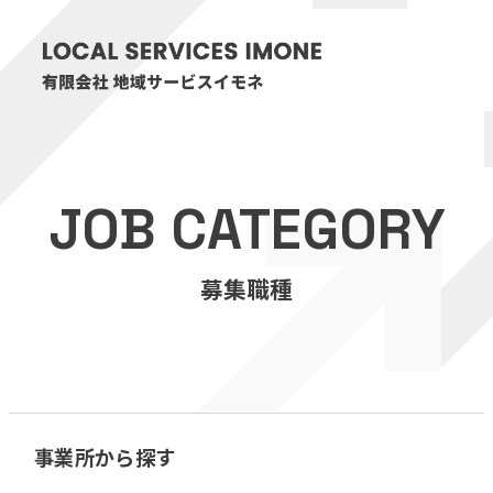
HOME
JOB CATEGORY
医療・介護事業
募集職種
訪問看護リハビリステーション癒々
リハビリセンター癒々
健康特化型デイサービス癒々＋
α
福祉用具プランナー癒々
事業所から探す