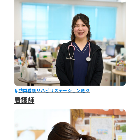
079-2
ENTRY
9 : 00
(
訪問看護リハビリステーション癒々
看護師