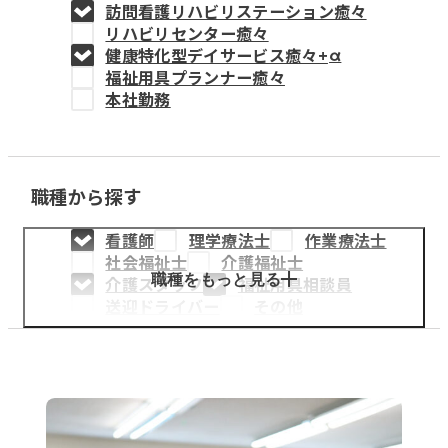
訪問看護リハビリステーション癒々
教育事業
リハビリセンター癒々
健康特化型デイサービス癒々+
α
姫路中央こども園
福祉用具プランナー癒々
本社勤務
姫路中央保育園
職種から探す
採用情報
看護師
理学療法士
作業療法士
医療・介護事業
社会福祉士
介護福祉士
募集職種
職種をもっと見る
介護スタッフ
福祉用具相談員
送迎ドライバー
その他
会社概要
お知らせ