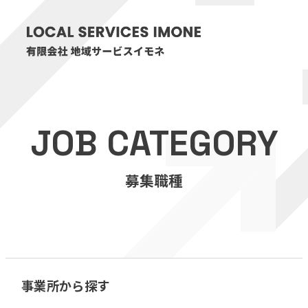
HOME
JOB CATEGORY
医療・介護事業
募集職種
訪問看護リハビリステーション癒々
リハビリセンター癒々
健康特化型デイサービス癒々＋
α
福祉用具プランナー癒々
事業所から探す