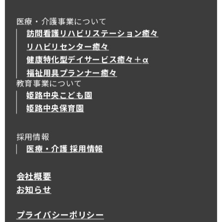
医療・介護事業について
訪問看護リハビリステーション癒々
リハビリセンター癒々
健康特化型デイサービス癒々＋
α
健康特化型デイサービス癒々＋
α
福祉用具プランナー癒々
教育事業について
姫路中央こども園
姫路中央保育園
採用情報
医療・介護 採用情報
会社概要
お知らせ
プライバシーポリシー