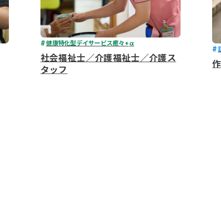
健康特化型デイサービス癒々+
α
社会福祉士／介護福祉士／介護ス
タッフ