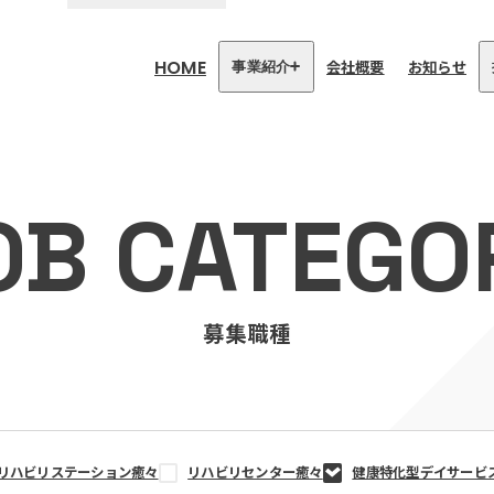
HOME
会社概要
お知らせ
事業紹介
医療・介護事業
訪問看護リハビリステーション
OB CATEGO
癒々
リハビリセンター癒々
健康特化型デイサービス癒々＋
α
福祉用具プランナー癒々
募集職種
リハビリステーション癒々
リハビリセンター癒々
健康特化型デイサービ