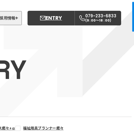
079-233-6833
ENTRY
採用情報
9 : 00〜18 : 00
(
)
募集職種
姫路中央こども園
RY
姫路中央保育園
ス癒々+
α
福祉用具プランナー癒々