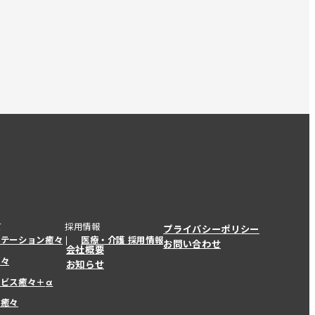
て
採用情報
プライバシーポリシー
ステーション癒々
医療・介護 採用情報
お問い合わせ
会社概要
癒々
お知らせ
ービス癒々＋
α
ービス癒々＋
α
ー癒々