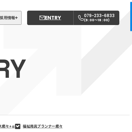
079-233-6833
ENTRY
採用情報
9 : 00〜18 : 00
(
)
募集職種
姫路中央こども園
RY
姫路中央保育園
ス癒々+
α
福祉用具プランナー癒々