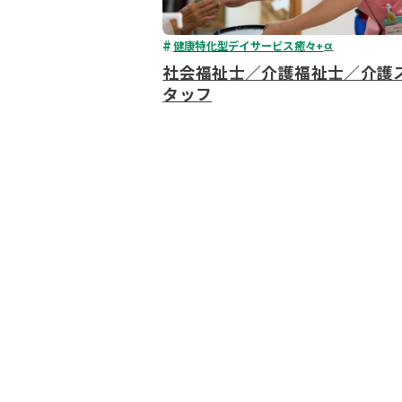
健康特化型デイサービス癒々+
α
社会福祉士／介護福祉士／介護
タッフ