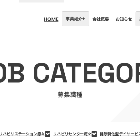
HOME
会社概要
お知らせ
事業紹介
医療・介護事業
訪問看護リハビリステーション
OB CATEGO
癒々
リハビリセンター癒々
健康特化型デイサービス癒々＋
α
福祉用具プランナー癒々
募集職種
リハビリステーション癒々
リハビリセンター癒々
健康特化型デイサービ