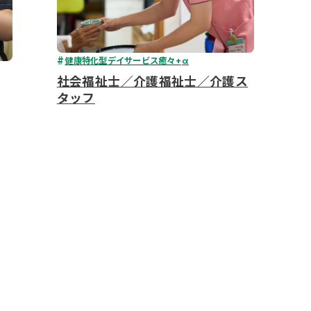
健康特化型デイサービス癒々+
α
社会福祉士／介護福祉士／介護ス
タッフ