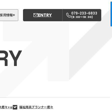
079-233-6833
ENTRY
採用情報
9 : 00〜18 : 00
(
)
募集職種
姫路中央こども園
RY
姫路中央保育園
ス癒々+
α
福祉用具プランナー癒々