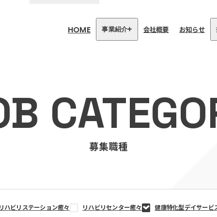
HOME
会社概要
お知らせ
事業紹介
医療・介護事業
訪問看護リハビリステーション
OB CATEGO
癒々
リハビリセンター癒々
健康特化型デイサービス癒々＋
α
福祉用具プランナー癒々
募集職種
リハビリステーション癒々
リハビリセンター癒々
健康特化型デイサービ