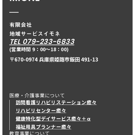
TEL 079-233-6833
(営業時間 9：00〜18：00)
〒670-0974 兵庫県姫路市飯田 491-13
医療・介護事業について
訪問看護リハビリステーション癒々
リハビリセンター癒々
健康特化型デイサービス癒々＋
α
健康特化型デイサービス癒々＋
α
福祉用具プランナー癒々
教育事業について