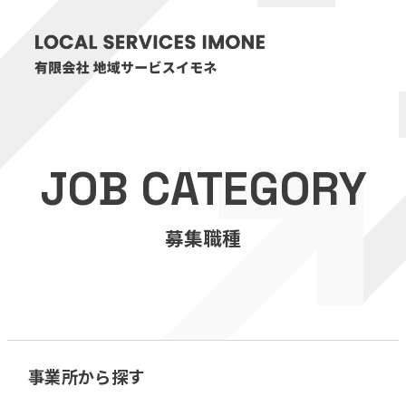
HOME
JOB CATEGORY
医療・介護事業
募集職種
訪問看護リハビリステーション癒々
リハビリセンター癒々
健康特化型デイサービス癒々＋
α
福祉用具プランナー癒々
事業所から探す