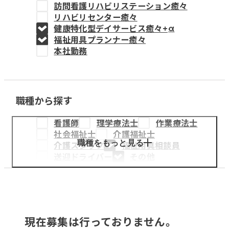
訪問看護リハビリステーション癒々
教育事業
リハビリセンター癒々
健康特化型デイサービス癒々+
α
姫路中央こども園
福祉用具プランナー癒々
本社勤務
姫路中央保育園
職種から探す
採用情報
看護師
理学療法士
作業療法士
医療・介護事業
社会福祉士
介護福祉士
募集職種
職種をもっと見る
介護スタッフ
福祉用具相談員
送迎ドライバー
その他
会社概要
お知らせ
現在募集は行っておりません。