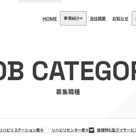
HOME
会社概要
お知らせ
事業紹介
医療・介護事業
訪問看護リハビリステーション
OB CATEGO
癒々
リハビリセンター癒々
健康特化型デイサービス癒々＋
α
福祉用具プランナー癒々
募集職種
リハビリステーション癒々
リハビリセンター癒々
健康特化型デイサービ