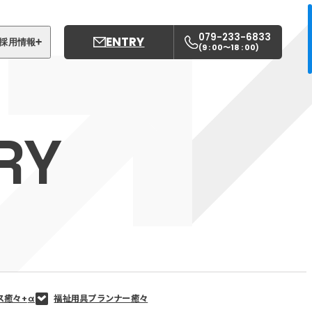
079-233-6833
ENTRY
採用情報
9 : 00〜18 : 00
(
)
募集職種
姫路中央こども園
RY
姫路中央保育園
ス癒々+
α
福祉用具プランナー癒々