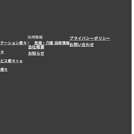
て
採用情報
プライバシーポリシー
ステーション癒々
医療・介護 採用情報
お問い合わせ
会社概要
癒々
お知らせ
ービス癒々＋
α
ービス癒々＋
α
ー癒々