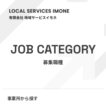
HOME
JOB CATEGORY
医療・介護事業
募集職種
訪問看護リハビリステーション癒々
リハビリセンター癒々
健康特化型デイサービス癒々＋
α
福祉用具プランナー癒々
事業所から探す