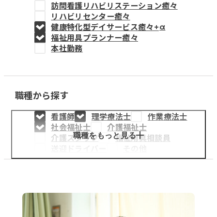
訪問看護リハビリステーション癒々
教育事業
リハビリセンター癒々
健康特化型デイサービス癒々+
α
姫路中央こども園
福祉用具プランナー癒々
本社勤務
姫路中央保育園
職種から探す
採用情報
看護師
理学療法士
作業療法士
医療・介護事業
社会福祉士
介護福祉士
募集職種
職種をもっと見る
介護スタッフ
福祉用具相談員
送迎ドライバー
その他
会社概要
お知らせ