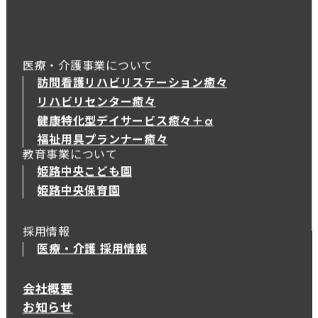
医療・介護事業について
訪問看護リハビリステーション癒々
リハビリセンター癒々
健康特化型デイサービス癒々＋
α
健康特化型デイサービス癒々＋
α
福祉用具プランナー癒々
教育事業について
姫路中央こども園
姫路中央保育園
採用情報
医療・介護 採用情報
会社概要
お知らせ