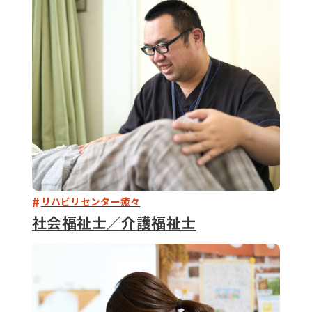
079-2
ENTRY
9 : 00
(
リハビリセンター癒々
社会福祉士／介護福祉士