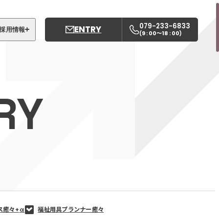
079-233-6833
ENTRY
採用情報
9 : 00〜18 : 00
(
)
募集職種
姫路中央こども園
RY
姫路中央保育園
ス癒々+
α
福祉用具プランナー癒々