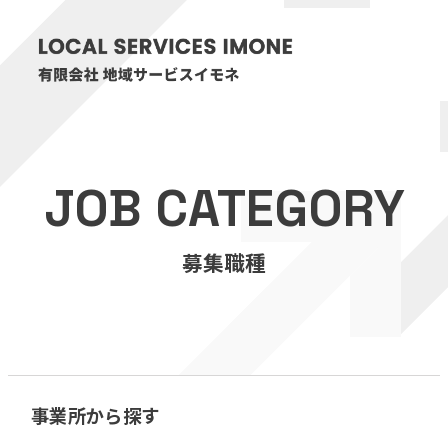
HOME
JOB CATEGORY
医療・介護事業
募集職種
訪問看護リハビリステーション癒々
リハビリセンター癒々
健康特化型デイサービス癒々＋
α
福祉用具プランナー癒々
事業所から探す