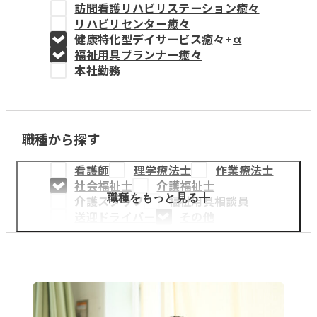
訪問看護リハビリステーション癒々
教育事業
リハビリセンター癒々
健康特化型デイサービス癒々+
α
姫路中央こども園
福祉用具プランナー癒々
本社勤務
姫路中央保育園
職種から探す
採用情報
看護師
理学療法士
作業療法士
医療・介護事業
社会福祉士
介護福祉士
募集職種
職種をもっと見る
介護スタッフ
福祉用具相談員
送迎ドライバー
その他
会社概要
お知らせ