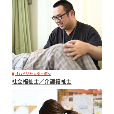
079-2
ENTRY
9 : 00
(
リハビリセンター癒々
社会福祉士／介護福祉士