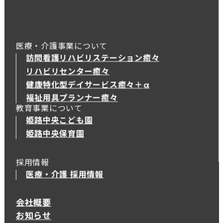
医療・介護事業について
訪問看護リハビリステーション癒々
リハビリセンター癒々
健康特化型デイサービス癒々＋
α
健康特化型デイサービス癒々＋
α
福祉用具プランナー癒々
教育事業について
姫路中央こども園
姫路中央保育園
採用情報
医療・介護 採用情報
会社概要
お知らせ