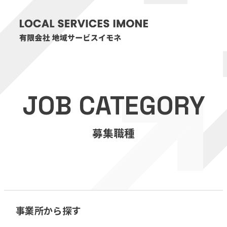
HOME
JOB CATEGORY
医療・介護事業
募集職種
訪問看護リハビリステーション癒々
リハビリセンター癒々
健康特化型デイサービス癒々＋
α
福祉用具プランナー癒々
事業所から探す