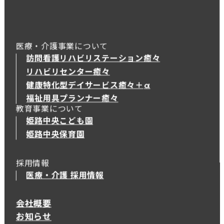
医療・介護事業について
訪問看護リハビリステーション癒々
リハビリセンター癒々
健康特化型デイサービス癒々＋
α
健康特化型デイサービス癒々＋
α
福祉用具プランナー癒々
教育事業について
姫路中央こども園
姫路中央保育園
採用情報
医療・介護 採用情報
会社概要
お知らせ