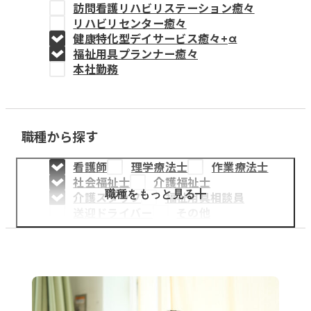
訪問看護リハビリステーション癒々
教育事業
リハビリセンター癒々
健康特化型デイサービス癒々+
α
姫路中央こども園
福祉用具プランナー癒々
本社勤務
姫路中央保育園
職種から探す
採用情報
看護師
理学療法士
作業療法士
医療・介護事業
社会福祉士
介護福祉士
募集職種
職種をもっと見る
介護スタッフ
福祉用具相談員
送迎ドライバー
その他
会社概要
お知らせ