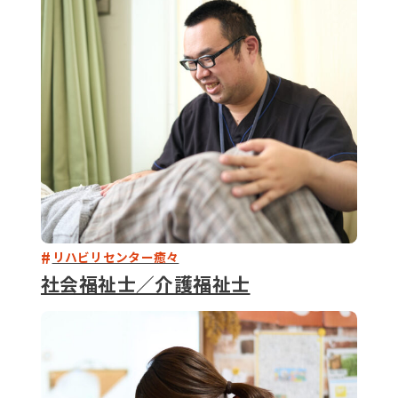
079-2
ENTRY
9 : 00
(
リハビリセンター癒々
社会福祉士／介護福祉士